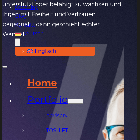
unterstützt oder befähigt zu wachsen und
Speaking
ihnen mit Freiheit und Vertrauen
Blog
begegnet – dann geschieht echter
Kontakt
Deutsch
Wandel.
Englisch
Home
Portfolio
Advisory
TOSHIFT