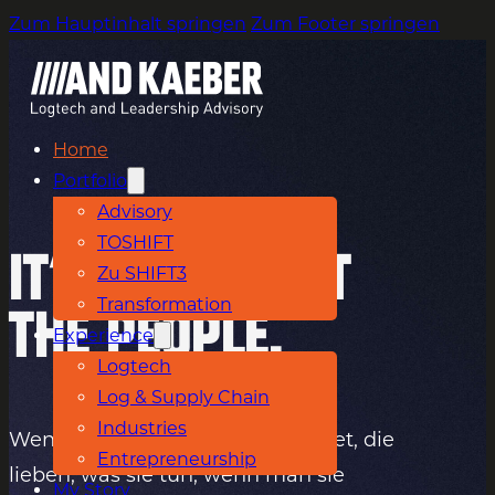
Zum Hauptinhalt springen
Zum Footer springen
Home
Portfolio
Advisory
TOSHIFT
It's all about
Zu SHIFT3
Transformation
the people.
Experience
Logtech
Log & Supply Chain
Industries
Wenn man mit Menschen arbeitet, die
Entrepreneurship
lieben, was sie tun, wenn man sie
My Story