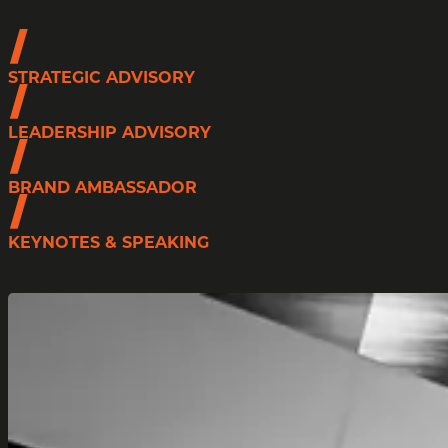
STRATEGIC ADVISORY
LEADERSHIP ADVISORY
BRAND AMBASSADOR
KEYNOTES & SPEAKING